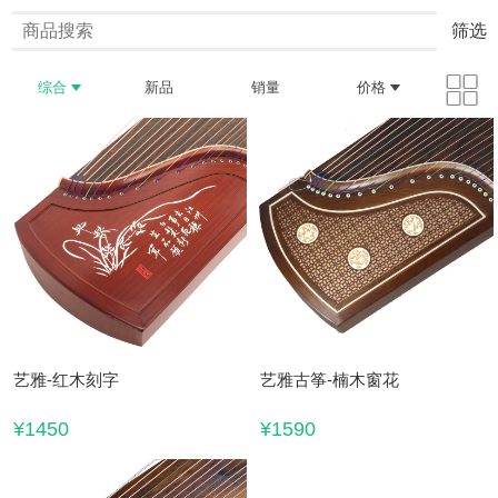
筛选
综合
新品
销量
价格
艺雅-红木刻字
艺雅古筝-楠木窗花
¥1450
¥1590