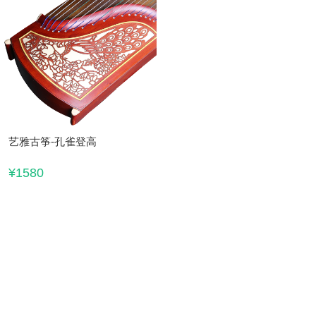
艺雅古筝-孔雀登高
¥1580