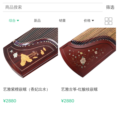
筛选
综合
新品
销量
价格
艺雅紫檀嵌螺（香妃出水）
艺雅古筝-红酸枝嵌螺
¥2880
¥2880