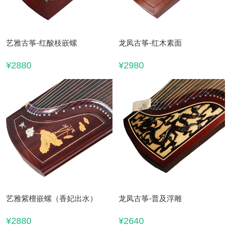
艺雅古筝-红酸枝嵌螺
龙凤古筝-红木素面
¥2880
¥2980
艺雅紫檀嵌螺（香妃出水）
龙凤古筝-普及浮雕
¥2880
¥2640