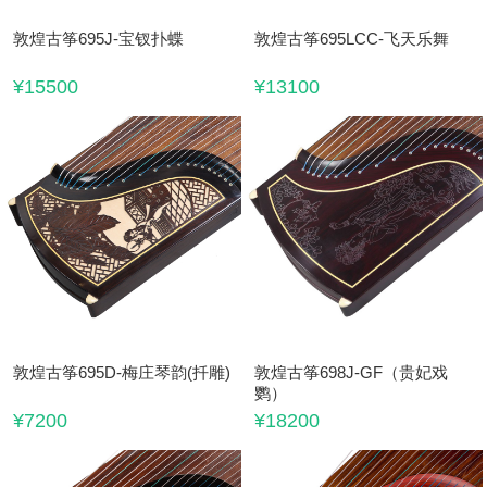
敦煌古筝695J-宝钗扑蝶
敦煌古筝695LCC-飞天乐舞
¥15500
¥13100
敦煌古筝695D-梅庄琴韵(扦雕)
敦煌古筝698J-GF（贵妃戏
鹦）
¥7200
¥18200