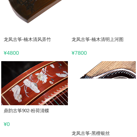
龙凤古筝-楠木清风弄竹
龙凤古筝-楠木清明上河图
¥4800
¥7800
鼎韵古筝902-粉荷清蝶
¥0
龙凤古筝-黑檀银丝