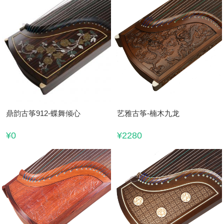
鼎韵古筝912-蝶舞倾心
艺雅古筝-楠木九龙
¥0
¥2280