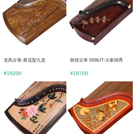
龙凤古筝-黄花梨九龙
敦煌古筝 5698JT-大家闺秀
¥19200
¥18700