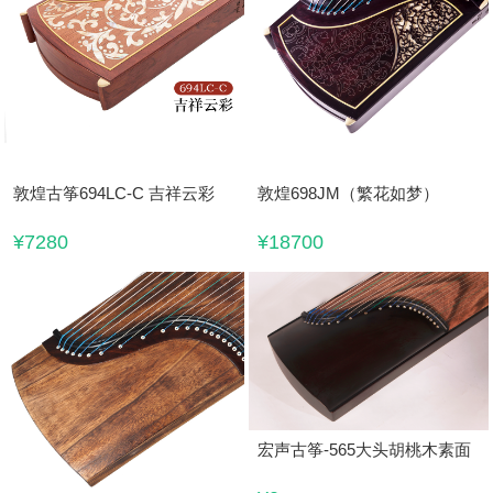
敦煌古筝694LC-C 吉祥云彩
敦煌698JM（繁花如梦）
¥7280
¥18700
宏声古筝-565大头胡桃木素面