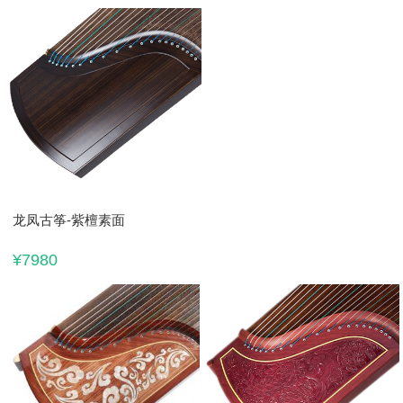
龙凤古筝-紫檀素面
¥7980