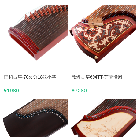
正和古筝-70公分18弦小筝
敦煌古筝694TT-莲梦恬园
¥1980
¥7280