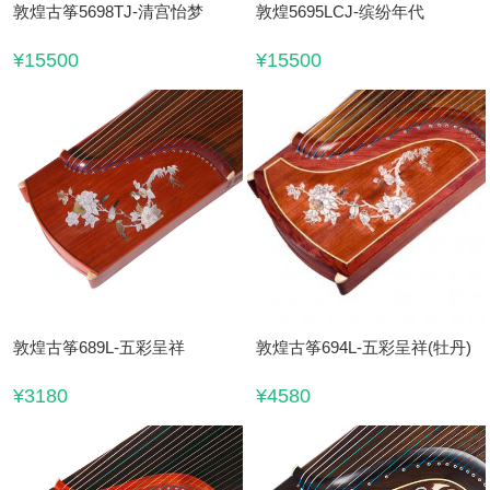
敦煌古筝5698TJ-清宫怡梦
敦煌5695LCJ-缤纷年代
¥15500
¥15500
敦煌古筝689L-五彩呈祥
敦煌古筝694L-五彩呈祥(牡丹)
¥3180
¥4580