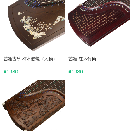
艺雅古筝 楠木嵌螺（人物）
艺雅-红木竹简
¥1980
¥1980