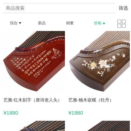
筛选
综合
新品
销量
价格
艺雅-红木刻字（唐诗老人头）
艺雅-楠木嵌螺（牡丹）
¥1880
¥1980