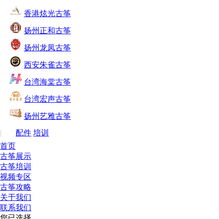
香港炫光古筝
扬州正和古筝
扬州龙凤古筝
西安朱雀古筝
台湾海棠古筝
台湾宏声古筝
扬州艺雅古筝
|
配件
培训
首页
古筝展示
古筝培训
视频专区
古筝攻略
关于我们
联系我们
您已选择