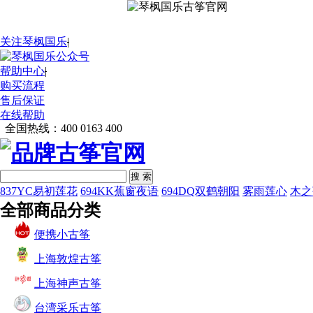
关注琴枫国乐
|
帮助中心
|
购买流程
售后保证
在线帮助
全国热线：
400 0163 400
搜 索
837YC易初莲花
694KK蕉窗夜语
694DQ双鹤朝阳
雾雨莲心
木之
全部商品分类
便携小古筝
上海敦煌古筝
上海神声古筝
台湾采乐古筝