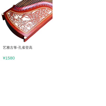
艺雅古筝-孔雀登高
¥1580