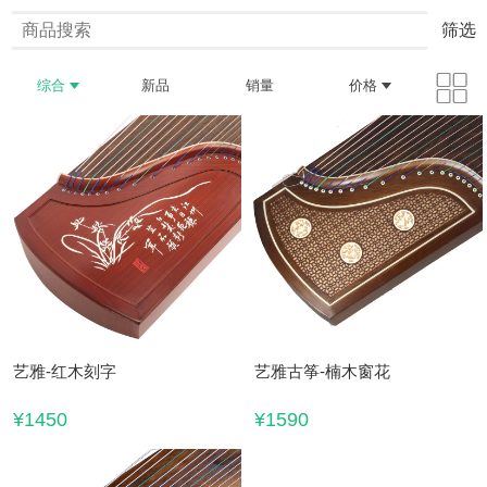
筛选
综合
新品
销量
价格
艺雅-红木刻字
艺雅古筝-楠木窗花
¥1450
¥1590