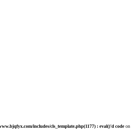
ww.bjqfyx.com/includes/cls_template.php(1177) : eval()'d code
on 