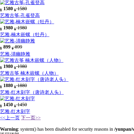
1580
1580
¥
¥
艺雅古筝-孔雀登高
1980
1980
¥
¥
艺雅-楠木嵌螺（牡丹）
899
899
¥
¥
艺雅-清幽静雅
1980
1980
¥
¥
艺雅古筝 楠木嵌螺（人物）
1880
1880
¥
¥
艺雅-红木刻字（唐诗老人头）
1450
1450
¥
¥
艺雅-红木刻字
<<
上一页
下一页
>>
Warning
: system() has been disabled for security reasons in
/yunpan/w