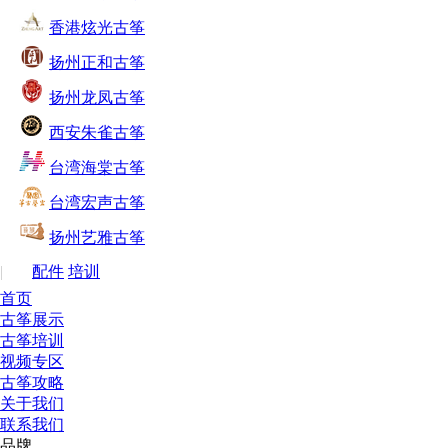
香港炫光古筝
扬州正和古筝
扬州龙凤古筝
西安朱雀古筝
台湾海棠古筝
台湾宏声古筝
扬州艺雅古筝
|
配件
培训
首页
古筝展示
古筝培训
视频专区
古筝攻略
关于我们
联系我们
品牌