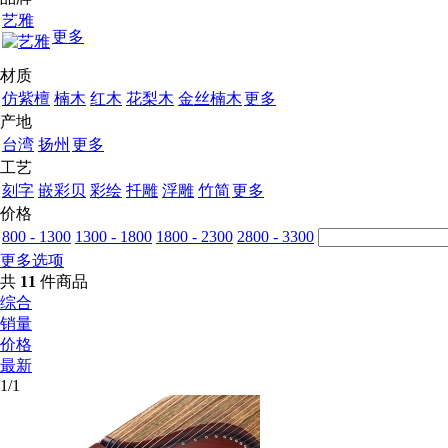
艺雅
更多
材质
仿紫檀
楠木
红木
花梨木
金丝楠木
更多
产地
台湾
扬州
更多
工艺
刻字
嵌彩贝
彩绘
扦雕
浮雕
竹简
更多
价格
800 - 1300
1300 - 1800
1800 - 2300
2800 - 3300
更多选项
共
11
件商品
综合
销量
价格
最新
1/1