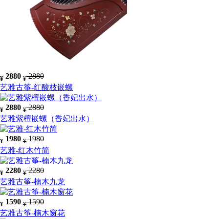
2880
2880
¥
¥
艺雅古筝-红酸枝嵌螺
2880
2880
¥
¥
艺雅紫檀嵌螺（香妃出水）
1980
1980
¥
¥
艺雅-红木竹简
2280
2280
¥
¥
艺雅古筝-楠木九龙
1590
1590
¥
¥
艺雅古筝-楠木窗花