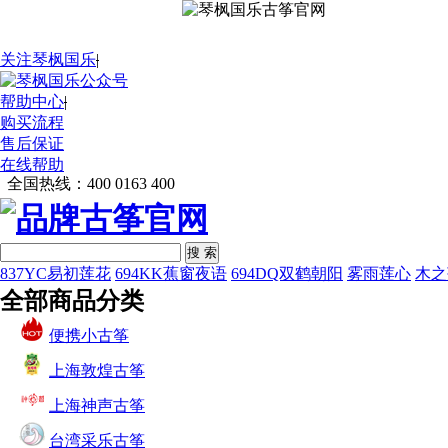
关注琴枫国乐
|
帮助中心
|
购买流程
售后保证
在线帮助
全国热线：
400 0163 400
搜 索
837YC易初莲花
694KK蕉窗夜语
694DQ双鹤朝阳
雾雨莲心
木之
全部商品分类
便携小古筝
上海敦煌古筝
上海神声古筝
台湾采乐古筝