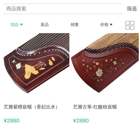
筛选
综合
新品
销量
价格
艺雅紫檀嵌螺（香妃出水）
艺雅古筝-红酸枝嵌螺
¥2880
¥2880