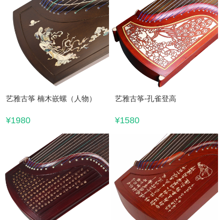
艺雅古筝 楠木嵌螺（人物）
艺雅古筝-孔雀登高
¥1980
¥1580