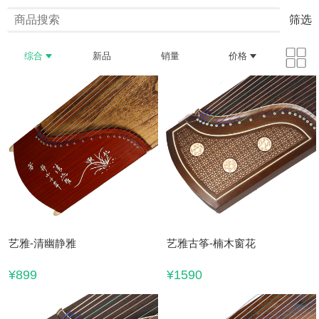
筛选
综合
新品
销量
价格
艺雅-清幽静雅
艺雅古筝-楠木窗花
¥899
¥1590