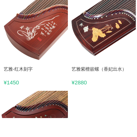
艺雅-红木刻字
艺雅紫檀嵌螺（香妃出水）
¥1450
¥2880
搜索