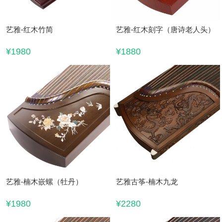
艺雅-红木竹简
艺雅-红木刻字（唐诗老人头）
¥1980
¥1880
艺雅-楠木嵌螺（牡丹）
艺雅古筝-楠木九龙
¥1980
¥2280