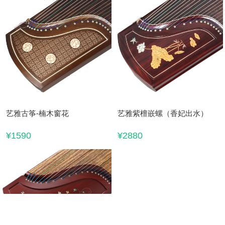
艺雅古筝-楠木窗花
艺雅紫檀嵌螺（香妃出水）
¥1590
¥2880
搜索