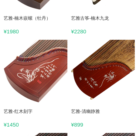
艺雅-楠木嵌螺（牡丹）
艺雅古筝-楠木九龙
¥1980
¥2280
艺雅-红木刻字
艺雅-清幽静雅
¥1450
¥899