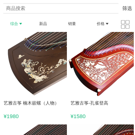
筛选
综合
新品
销量
价格
艺雅古筝 楠木嵌螺（人物）
艺雅古筝-孔雀登高
¥1980
¥1580