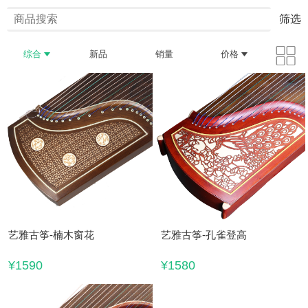
筛选
综合
新品
销量
价格
艺雅古筝-楠木窗花
艺雅古筝-孔雀登高
¥1590
¥1580