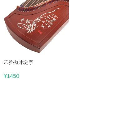
艺雅-红木刻字
¥1450