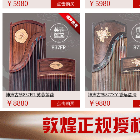
￥5980
￥5980
点击购买
神声古筝837FR-芙蓉莲蕊
神声古筝877XY-香远益清
￥8880
￥9880
点击购买