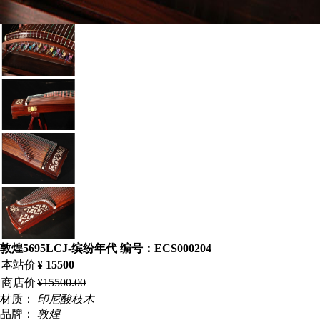
敦煌5695LCJ-缤纷年代
编号：ECS000204
本站价
¥
15500
商店价
¥15500.00
材质：
印尼酸枝木
品牌：
敦煌