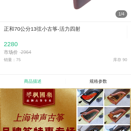
1
/
4
正和70公分13弦小古筝-活力四射
2280
市场价
2964
销量：75
库存 90
商品描述
规格参数