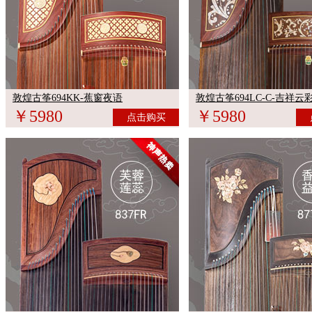
敦煌古筝694KK-蕉窗夜语
敦煌古筝694LC-C-吉祥云
￥5980
￥5980
点击购买