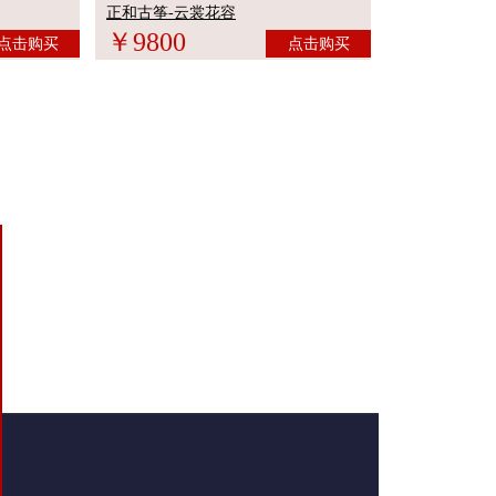
正和古筝-云裳花容
￥9800
点击购买
点击购买