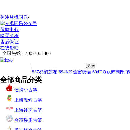
关注琴枫国乐
|
帮助中心
|
购买流程
售后保证
在线帮助
全国热线：
400 0163 400
搜 索
837易初莲花
694KK蕉窗夜语
694DQ双鹤朝阳
全部商品分类
便携小古筝
上海敦煌古筝
上海神声古筝
台湾采乐古筝