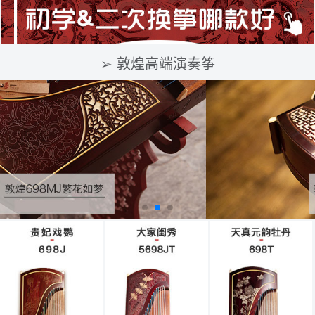
➢ 敦煌高端演奏筝