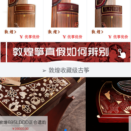
➢ 敦煌收藏级古筝