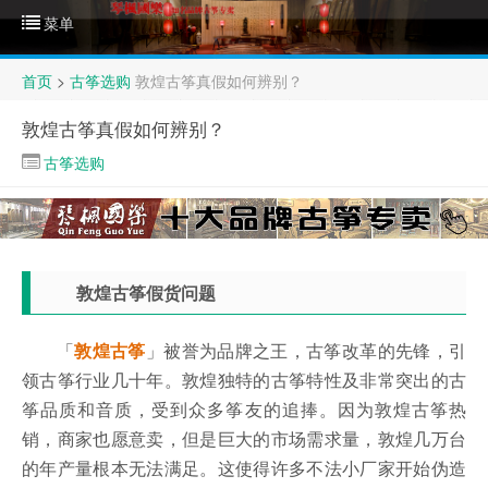
菜单
首页
>
古筝选购
敦煌古筝真假如何辨别？
敦煌古筝真假如何辨别？
古筝选购
敦煌古筝假货问题
「
敦煌古筝
」被誉为品牌之王，古筝改革的先锋，引
领古筝行业几十年。敦煌独特的古筝特性及非常突出的古
筝品质和音质，受到众多筝友的追捧。因为敦煌古筝热
销，商家也愿意卖，但是巨大的市场需求量，敦煌几万台
的年产量根本无法满足。这使得许多不法小厂家开始伪造