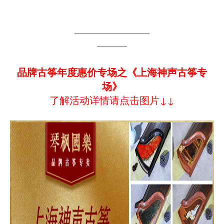
——————————
————
品牌古筝年度惠价专场之《
上海神声古筝专
场
》
了解活动详情请点击图片↓↓