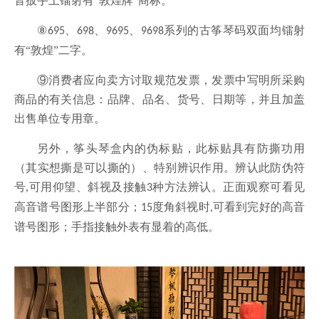
音扳手上镭射有“敦煌牌”商标。
⑧
、
、
、
系列的古筝琴码双面均镭射
695
698
9695
9698
有“敦煌”二字。
⑨消费者应向卖方讨取规范发票，发票中写明所采购
商品的有关信息：品牌、品名、货号、日期等，并且加盖
出售单位专用章。
另外，筝头琴盒内的伪标贴，此标贴具有防撕功用
（其实想撕是可以撕的）、特别辨识作用。辨认此防伪符
号
,
可用仰望、斜视及接触
种方法辨认。正面观察可看见
3
高音谱号图形上半部分；
度角斜视时
可看到完好的高音
15
,
谱号图形；手指接触外表有显着的高低。