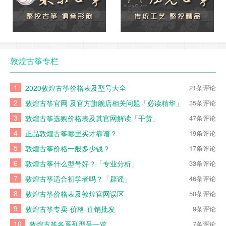
敦煌古筝专栏
1
2020敦煌古筝价格表及型号大全
21条评论
2
敦煌古筝官网 及官方旗舰店相关问题「必读精华」
35条评论
3
敦煌古筝选购价格表及其官网解读「干货」
47条评论
4
正品敦煌古筝哪里买才靠谱？
19条评论
5
敦煌古筝价格一般多少钱？
17条评论
6
敦煌古筝什么型号好？「专业分析」
33条评论
7
敦煌古筝适合初学者吗？「辟谣」
46条评论
8
敦煌古筝价格表及敦煌官网误区
50条评论
9
敦煌古筝专卖-价格-直销批发
9条评论
10
敦煌古筝各系列型号一览
7条评论