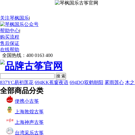
关注琴枫国乐
|
帮助中心
|
购买流程
售后保证
在线帮助
全国热线：
400 0163 400
搜 索
837YC易初莲花
694KK蕉窗夜语
694DQ双鹤朝阳
雾雨莲心
木之
全部商品分类
便携小古筝
上海敦煌古筝
上海神声古筝
台湾采乐古筝