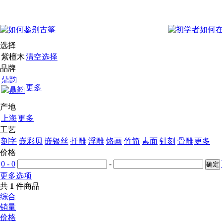
选择
紫檀木
清空选择
品牌
鼎韵
更多
产地
上海
更多
工艺
刻字
嵌彩贝
嵌银丝
扦雕
浮雕
烙画
竹简
素面
针刻
骨雕
更多
价格
0 - 0
-
更多选项
共
1
件商品
综合
销量
价格