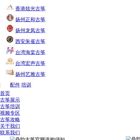
香港炫光古筝
扬州正和古筝
扬州龙凤古筝
西安朱雀古筝
台湾海棠古筝
台湾宏声古筝
扬州艺雅古筝
|
配件
培训
首页
古筝展示
古筝培训
视频专区
古筝攻略
关于我们
联系我们