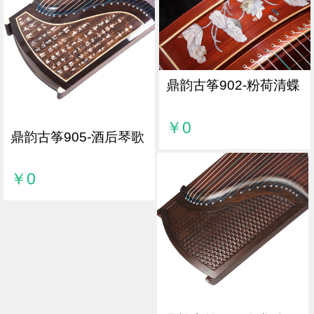
鼎韵古筝902-粉荷清蝶
￥0
鼎韵古筝905-酒后琴歌
￥0