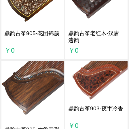
鼎韵古筝905-花团锦簇
鼎韵古筝老红木-汉唐
遗韵
￥0
￥0
鼎韵古筝903-夜半冷香
￥0