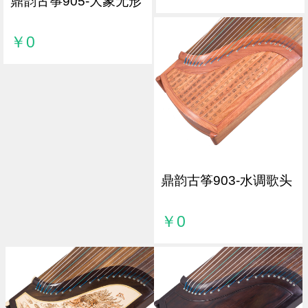
鼎韵古筝905-大象无形
￥0
鼎韵古筝903-水调歌头
￥0