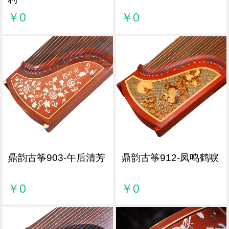
￥0
￥0
鼎韵古筝903-午后清芳
鼎韵古筝912-凤鸣鹤唳
￥0
￥0