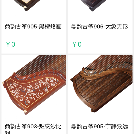
鼎韵古筝905-黑檀烙画
鼎韵古筝906-大象无形
￥0
￥0
鼎韵古筝903-魅惑沙比
鼎韵古筝905-宁静致远
利