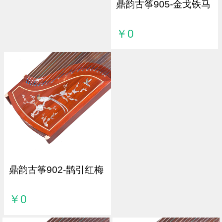
鼎韵古筝905-金戈铁马
￥0
鼎韵古筝902-鹊引红梅
￥0