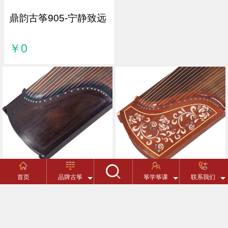
鼎韵古筝905-宁静致远
￥0
首页
品牌古筝
筝学筝课
联系我们
鼎韵古筝906-大象无形
鼎韵古筝903-魅惑沙比
利
搜索
￥0
￥0