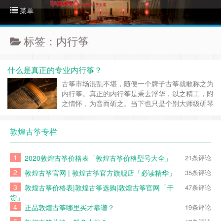
菜单
标签：内行筝
什么是真正的专业内行筝？
古筝市场混乱不堪，随便一个牌子古筝就敢称之为
内行筝。真正的内行筝是秉去浮华，以之精工，附
之情怀，为音而斫之。当下也只是个别大师级斫琴
师，亲斫的筝才称得上真正的内行筝。...
敦煌古筝专栏
1
2020敦煌古筝价格表「敦煌古筝价格型号大全」
21条评论
2
敦煌古筝官网 | 敦煌古筝官方旗舰店「必读精华」
35条评论
3
敦煌古筝价格表|敦煌古筝选购|敦煌古筝官网「干
47条评论
货」
4
正品敦煌古筝哪里买才靠谱？
19条评论