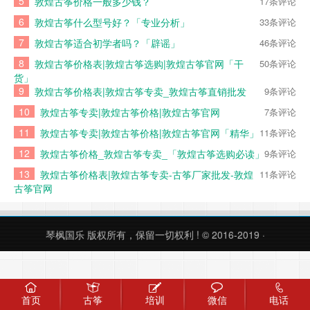
5
敦煌古筝价格一般多少钱？
17条评论
6
敦煌古筝什么型号好？「专业分析」
33条评论
7
敦煌古筝适合初学者吗？「辟谣」
46条评论
8
敦煌古筝价格表|敦煌古筝选购|敦煌古筝官网「干
50条评论
货」
9
敦煌古筝价格表|敦煌古筝专卖_敦煌古筝直销批发
9条评论
10
敦煌古筝专卖|敦煌古筝价格|敦煌古筝官网
7条评论
11
敦煌古筝专卖|敦煌古筝价格|敦煌古筝官网「精华」
11条评论
12
敦煌古筝价格_敦煌古筝专卖_「敦煌古筝选购必读」
9条评论
13
敦煌古筝价格表|敦煌古筝专卖-古筝厂家批发-敦煌
11条评论
古筝官网
琴枫国乐
版权所有，保留一切权利 ! © 2016-2019 ·
首页
古筝
培训
微信
电话